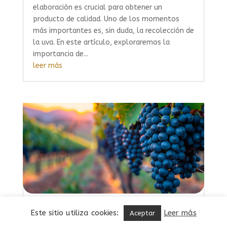
elaboración es crucial para obtener un
producto de calidad. Uno de los momentos
más importantes es, sin duda, la recolección de
la uva. En este artículo, exploraremos la
importancia de...
leer más
Uvas autóctonas de Ribeira Sacra y su
Este sitio utiliza cookies:
Leer más
Aceptar
importancia en los vinos