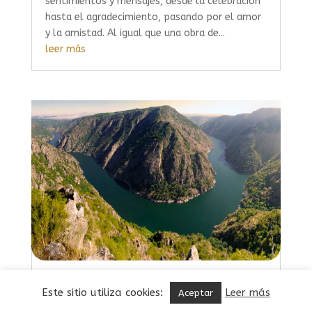
sentimientos y mensajes, desde la celebración
hasta el agradecimiento, pasando por el amor
y la amistad. Al igual que una obra de...
leer más
Recetas inspiradas en el vino de la
Este sitio utiliza cookies:
Leer más
Aceptar
Ribeira Sacra para una cocina casera
gourmet